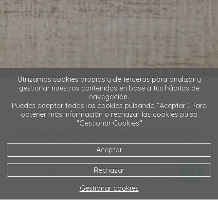
Utilizamos cookies propias y de terceros para analizar y
gestionar nuestros contenidos en base a tus hábitos de
navegación.
Puedes aceptar todas las cookies pulsando “Aceptar”. Para
obtener más información o rechazar las cookies pulsa
“Gestionar Cookies“
Tarjetas Regalo personalizadas
Aceptar
En muchas ocasiones, queremos regalar algo
Rechazar
especial, que sorprenda y que sea diferente y
único.
Gestionar cookies
Diseñamos cada tarjeta regalo de forma